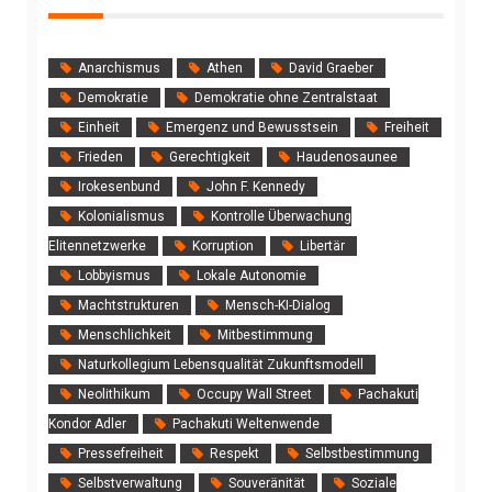
Anarchismus
Athen
David Graeber
Demokratie
Demokratie ohne Zentralstaat
Einheit
Emergenz und Bewusstsein
Freiheit
Frieden
Gerechtigkeit
Haudenosaunee
Irokesenbund
John F. Kennedy
Kolonialismus
Kontrolle Überwachung
Elitennetzwerke
Korruption
Libertär
Lobbyismus
Lokale Autonomie
Machtstrukturen
Mensch-KI-Dialog
Menschlichkeit
Mitbestimmung
Naturkollegium Lebensqualität Zukunftsmodell
Neolithikum
Occupy Wall Street
Pachakuti
Kondor Adler
Pachakuti Weltenwende
Pressefreiheit
Respekt
Selbstbestimmung
Selbstverwaltung
Souveränität
Soziale