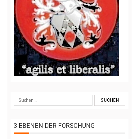
S
u
c
h
3 EBENEN DER FORSCHUNG
e