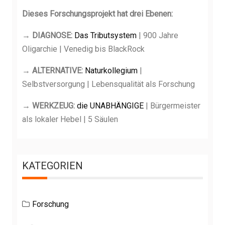
n
Dieses Forschungsprojekt hat drei Ebenen:
n
a
→ DIAGNOSE:
Das Tributsystem
| 900 Jahre
c
Oligarchie | Venedig bis BlackRock
h
:
→ ALTERNATIVE:
Naturkollegium
|
Selbstversorgung | Lebensqualität als Forschung
→ WERKZEUG:
die UNABHÄNGIGE
| Bürgermeister
als lokaler Hebel | 5 Säulen
KATEGORIEN
Forschung