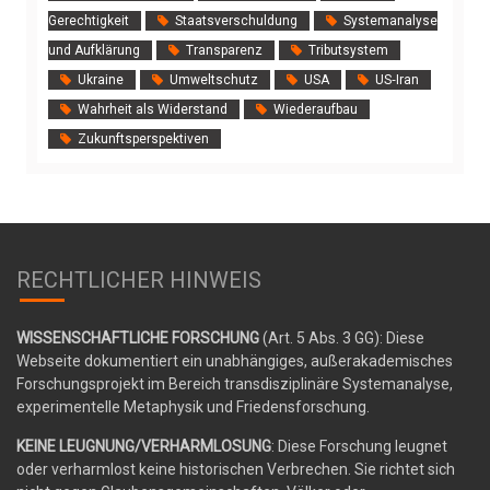
Gerechtigkeit
Staatsverschuldung
Systemanalyse
und Aufklärung
Transparenz
Tributsystem
Ukraine
Umweltschutz
USA
US‑Iran
Wahrheit als Widerstand
Wiederaufbau
Zukunftsperspektiven
RECHTLICHER HINWEIS
WISSENSCHAFTLICHE FORSCHUNG
(Art. 5 Abs. 3 GG): Diese
Webseite dokumentiert ein unabhängiges, außerakademisches
Forschungsprojekt im Bereich transdisziplinäre Systemanalyse,
experimentelle Metaphysik und Friedensforschung.
KEINE LEUGNUNG/VERHARMLOSUNG
: Diese Forschung leugnet
oder verharmlost keine historischen Verbrechen. Sie richtet sich