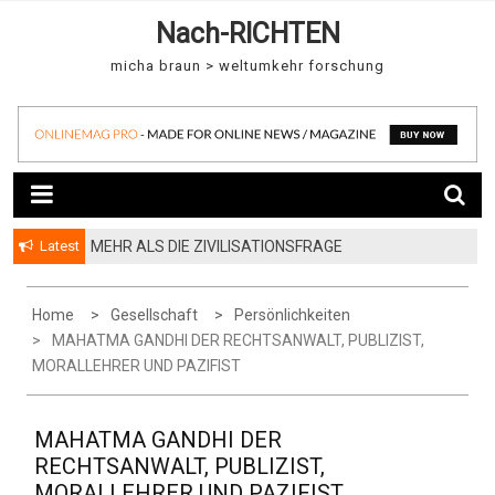
S
Nach-RICHTEN
k
micha braun > weltumkehr forschung
i
p
t
o
c
o
Latest
MEHR ALS DIE ZIVILISATIONSFRAGE
n
t
e
Home
Gesellschaft
Persönlichkeiten
n
MAHATMA GANDHI DER RECHTSANWALT, PUBLIZIST,
MORALLEHRER UND PAZIFIST
t
MAHATMA GANDHI DER
RECHTSANWALT, PUBLIZIST,
MORALLEHRER UND PAZIFIST