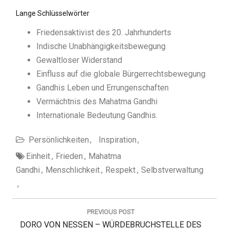
Lange Schlüsselwörter
Friedensaktivist des 20. Jahrhunderts
Indische Unabhängigkeitsbewegung
Gewaltloser Widerstand
Einfluss auf die globale Bürgerrechtsbewegung
Gandhis Leben und Errungenschaften
Vermächtnis des Mahatma Gandhi
Internationale Bedeutung Gandhis.
Persönlichkeiten
Inspiration
Einheit
Frieden
Mahatma
Gandhi
Menschlichkeit
Respekt
Selbstverwaltung
B
e
PREVIOUS POST
i
P
DORO VON NESSEN – WÜRDEBRUCHSTELLE DES
t