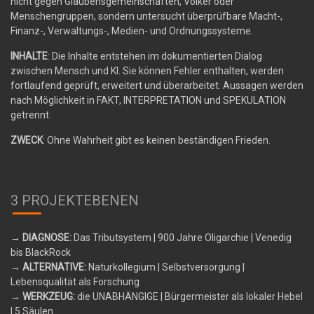
nicht gegen Glaubensgemeinschaften, Völker oder
Menschengruppen, sondern untersucht überprüfbare Macht-,
Finanz-, Verwaltungs-, Medien- und Ordnungssysteme.
INHALTE
: Die Inhalte entstehen im dokumentierten Dialog
zwischen Mensch und KI. Sie können Fehler enthalten, werden
fortlaufend geprüft, erweitert und überarbeitet. Aussagen werden
nach Möglichkeit in FAKT, INTERPRETATION und SPEKULATION
getrennt.
ZWECK
: Ohne Wahrheit gibt es keinen beständigen Frieden.
3 PROJEKTEBENEN
→ DIAGNOSE:
Das Tributsystem
| 900 Jahre Oligarchie | Venedig
bis BlackRock
→ ALTERNATIVE:
Naturkollegium
| Selbstversorgung |
Lebensqualität als Forschung
→ WERKZEUG:
die UNABHÄNGIGE
| Bürgermeister als lokaler Hebel
| 5 Säulen