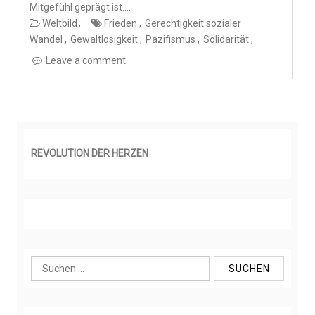
Mitgefühl geprägt ist.…
Weltbild
Frieden
Gerechtigkeit sozialer
Wandel
Gewaltlosigkeit
Pazifismus
Solidarität
Leave a comment
REVOLUTION DER HERZEN
S
u
c
h