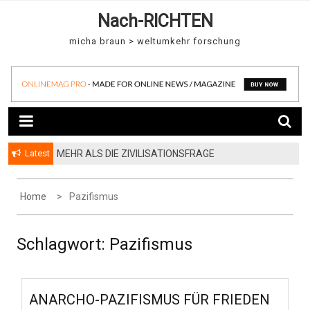
S
Nach-RICHTEN
k
i
micha braun > weltumkehr forschung
p
t
o
c
o
n
t
Latest
MEHR ALS DIE ZIVILISATIONSFRAGE
e
n
Home
Pazifismus
t
Schlagwort:
Pazifismus
ANARCHO-PAZIFISMUS FÜR FRIEDEN