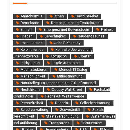
Anarchismus
Athen
David Graeber
Demokratie
Demokratie ohne Zentralstaat
Einheit
Emergenz und Bewusstsein
Freiheit
Frieden
Gerechtigkeit
Haudenosaunee
Irokesenbund
John F. Kennedy
Kolonialismus
Kontrolle Überwachung
Elitennetzwerke
Korruption
Libertär
Lobbyismus
Lokale Autonomie
Machtstrukturen
Mensch-KI-Dialog
Menschlichkeit
Mitbestimmung
Naturkollegium Lebensqualität Zukunftsmodell
Neolithikum
Occupy Wall Street
Pachakuti
Kondor Adler
Pachakuti Weltenwende
Pressefreiheit
Respekt
Selbstbestimmung
Selbstverwaltung
Souveränität
Soziale
Gerechtigkeit
Staatsverschuldung
Systemanalyse
und Aufklärung
Transparenz
Tributsystem
Ukraine
Umweltschutz
USA
US‑Iran