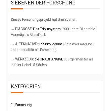
3 EBENEN DER FORSCHUNG
e
n
n
Dieses Forschungsprojekt hat drei Ebenen:
a
c
→ DIAGNOSE:
Das Tributsystem
| 900 Jahre Oligarchie |
h
Venedig bis BlackRock
:
→ ALTERNATIVE:
Naturkollegium
| Selbstversorgung |
Lebensqualität als Forschung
→ WERKZEUG:
die UNABHÄNGIGE
| Bürgermeister als
lokaler Hebel | 5 Säulen
KATEGORIEN
Forschung