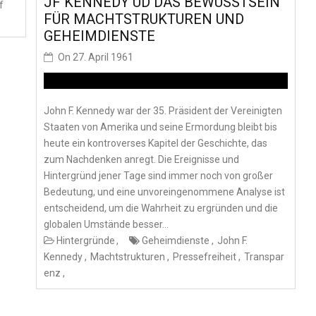
JF KENNEDY UD DAS BEWUSSTSEIN
f
FÜR MACHTSTRUKTUREN UND
GEHEIMDIENSTE
On
27. April 1961
John F. Kennedy war der 35. Präsident der Vereinigten
Staaten von Amerika und seine Ermordung bleibt bis
heute ein kontroverses Kapitel der Geschichte, das
zum Nachdenken anregt. Die Ereignisse und
Hintergründ jener Tage sind immer noch von großer
Bedeutung, und eine unvoreingenommene Analyse ist
entscheidend, um die Wahrheit zu ergründen und die
globalen Umstände besser…
Hintergründe
Geheimdienste
John F.
Kennedy
Machtstrukturen
Pressefreiheit
Transpar
enz