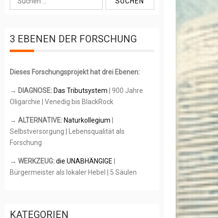
u
c
h
3 EBENEN DER FORSCHUNG
e
n
n
Dieses Forschungsprojekt hat drei Ebenen:
a
c
→ DIAGNOSE:
Das Tributsystem
| 900 Jahre
h
Oligarchie | Venedig bis BlackRock
:
→ ALTERNATIVE:
Naturkollegium
|
Selbstversorgung | Lebensqualität als
Forschung
→ WERKZEUG:
die UNABHÄNGIGE
|
Bürgermeister als lokaler Hebel | 5 Säulen
KATEGORIEN