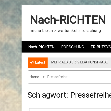
S
k
Nach-RICHTEN
i
p
t
micha braun > weltumkehr forschung
o
c
Nach-RICHTEN
FORSCHUNG
TRIBUTSY
o
n
t
MEHR ALS DIE ZIVILISATIONSFRAGE
Latest
e
n
t
Home
Pressefreiheit
Schlagwort:
Pressefreihe