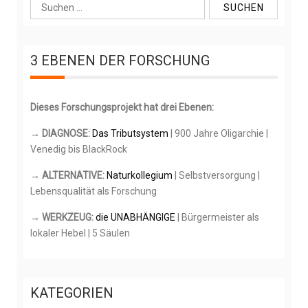
S
u
c
h
3 EBENEN DER FORSCHUNG
e
n
n
Dieses Forschungsprojekt hat drei Ebenen:
a
c
→ DIAGNOSE:
Das Tributsystem
| 900 Jahre Oligarchie |
h
Venedig bis BlackRock
:
→ ALTERNATIVE:
Naturkollegium
| Selbstversorgung |
Lebensqualität als Forschung
→ WERKZEUG:
die UNABHÄNGIGE
| Bürgermeister als
lokaler Hebel | 5 Säulen
KATEGORIEN