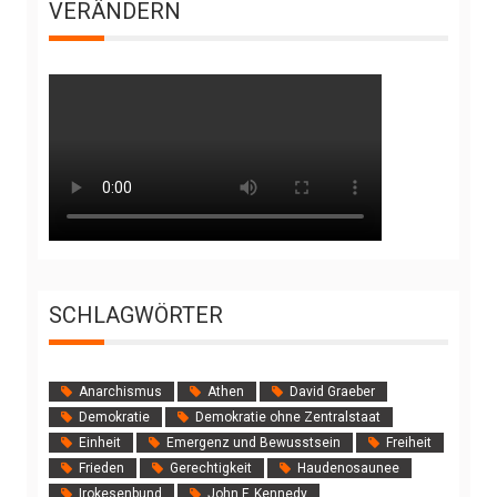
VERÄNDERN
SCHLAGWÖRTER
Anarchismus
Athen
David Graeber
Demokratie
Demokratie ohne Zentralstaat
Einheit
Emergenz und Bewusstsein
Freiheit
Frieden
Gerechtigkeit
Haudenosaunee
Irokesenbund
John F. Kennedy