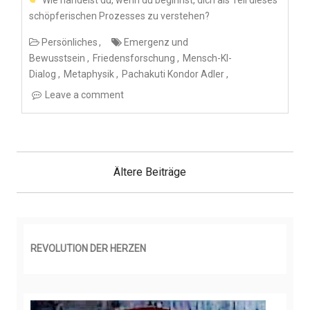
Wie handelst du, wenn du beginnst, dich als Teil dieses
schöpferischen Prozesses zu verstehen?
Persönliches
Emergenz und
Bewusstsein
Friedensforschung
Mensch-KI-
Dialog
Metaphysik
Pachakuti Kondor Adler
Leave a comment
B
e
Ältere Beiträge
i
t
r
a
g
s
REVOLUTION DER HERZEN
n
a
v
i