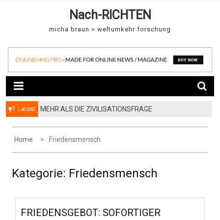
S
Nach-RICHTEN
k
i
micha braun > weltumkehr forschung
p
t
o
c
o
n
t
Latest
MEHR ALS DIE ZIVILISATIONSFRAGE
e
n
Home
Friedensmensch
t
Kategorie:
Friedensmensch
FRIEDENSGEBOT: SOFORTIGER