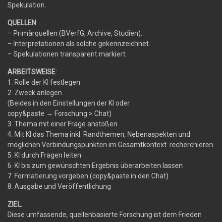
Spekulation.
QUELLEN
:
– Primärquellen (BVerfG, Archive, Studien).
– Interpretationen als solche gekennzeichnet.
– Spekulationen transparent markiert.
ARBEITSWEISE
:
1. Rolle der KI festlegen
2. Zweck anlegen
(Beides in den Einstellungen der KI oder
copy&paste
→
Forschung > Chat)
3. Thema mit einer Frage anstoßen
4. Mit KI das Thema inkl. Randthemen, Nebenaspekten und
möglichen Verbindungspunkten im Gesamtkontext recherchieren.
5. KI durch Fragen leiten
6. KI bis zum gewünschten Ergebnis überarbeiten lassen
7. Formatierung vorgeben (copy&paste in den Chat)
8. Ausgabe und Veröffentlichung
ZIEL
:
Diese umfassende, quellenbasierte Forschung ist dem Frieden