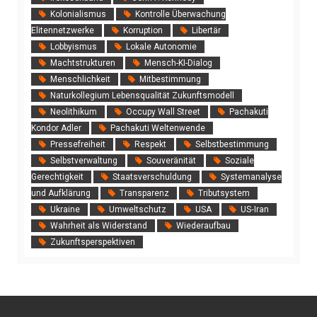
Kolonialismus
Kontrolle Überwachung
Elitennetzwerke
Korruption
Libertär
Lobbyismus
Lokale Autonomie
Machtstrukturen
Mensch-KI-Dialog
Menschlichkeit
Mitbestimmung
Naturkollegium Lebensqualität Zukunftsmodell
Neolithikum
Occupy Wall Street
Pachakuti
Kondor Adler
Pachakuti Weltenwende
Pressefreiheit
Respekt
Selbstbestimmung
Selbstverwaltung
Souveränität
Soziale
Gerechtigkeit
Staatsverschuldung
Systemanalyse
und Aufklärung
Transparenz
Tributsystem
Ukraine
Umweltschutz
USA
US‑Iran
Wahrheit als Widerstand
Wiederaufbau
Zukunftsperspektiven