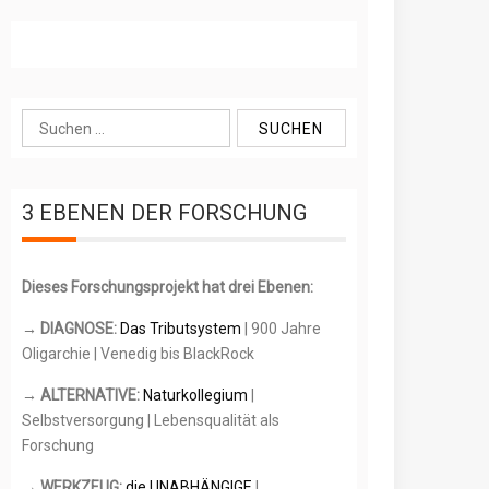
S
u
c
h
3 EBENEN DER FORSCHUNG
e
n
n
Dieses Forschungsprojekt hat drei Ebenen:
a
c
→ DIAGNOSE:
Das Tributsystem
| 900 Jahre
h
Oligarchie | Venedig bis BlackRock
:
→ ALTERNATIVE:
Naturkollegium
|
Selbstversorgung | Lebensqualität als
Forschung
→ WERKZEUG:
die UNABHÄNGIGE
|