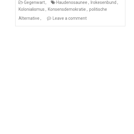
Gegenwart
Haudenosaunee
Irokesenbund
Kolonialismus
Konsensdemokratie
politische
Alternative
Leave a comment