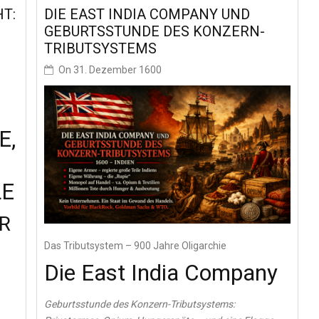
T:
DIE EAST INDIA COMPANY UND
GEBURTSSTUNDE DES KONZERN-
TRIBUTSYSTEMS
On
31. Dezember 1600
E,
LE
R
Das Tributsystem – 900 Jahre Oligarchie
Die East India Company
Geburtsstunde des Konzern-Tributsystems: