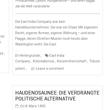
Privatarmee, Opium, Hungersnöte – und eine Flagge,
die die Welt veränderte
Die East India Company war kein
Handelsunternehmen. Sie war ein Staat. Mit eigenem
Recht, eigener Armee, eigener Währung – und einer
hst
Flagge, deren Streifen-Muster noch heute über
e
Washington weht. Die East
…
ee
Hintergründe
East India
Company
Kolonialismus
Konzernherrschaft
Tributs
ystem
Leave a comment
HAUDENOSAUNEE: DIE VERDRÄNGTE
POLITISCHE ALTERNATIVE
On
8. März 1400