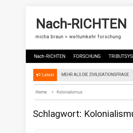
S
k
Nach-RICHTEN
i
p
t
micha braun > weltumkehr forschung
o
c
Nach-RICHTEN
FORSCHUNG
TRIBUTSY
o
n
t
MEHR ALS DIE ZIVILISATIONSFRAGE
Latest
e
n
t
Home
Kolonialismus
Schlagwort:
Kolonialism