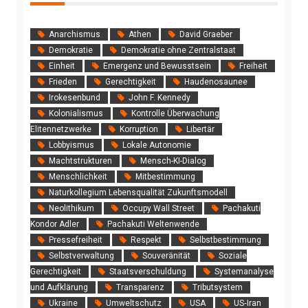
Anarchismus
Athen
David Graeber
Demokratie
Demokratie ohne Zentralstaat
Einheit
Emergenz und Bewusstsein
Freiheit
Frieden
Gerechtigkeit
Haudenosaunee
Irokesenbund
John F. Kennedy
Kolonialismus
Kontrolle Überwachung
Elitennetzwerke
Korruption
Libertär
Lobbyismus
Lokale Autonomie
Machtstrukturen
Mensch-KI-Dialog
Menschlichkeit
Mitbestimmung
Naturkollegium Lebensqualität Zukunftsmodell
Neolithikum
Occupy Wall Street
Pachakuti
Kondor Adler
Pachakuti Weltenwende
Pressefreiheit
Respekt
Selbstbestimmung
Selbstverwaltung
Souveränität
Soziale
Gerechtigkeit
Staatsverschuldung
Systemanalyse
und Aufklärung
Transparenz
Tributsystem
Ukraine
Umweltschutz
USA
US‑Iran