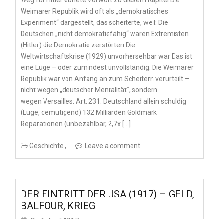
Weg für Hitler ebnete Vorwort zu diesem Kapitel Die
Weimarer Republik wird oft als „demokratisches
Experiment“ dargestellt, das scheiterte, weil: Die
Deutschen „nicht demokratiefähig“ waren Extremisten
(Hitler) die Demokratie zerstörten Die
Weltwirtschaftskrise (1929) unvorhersehbar war Das ist
eine Lüge – oder zumindest unvollständig. Die Weimarer
Republik war von Anfang an zum Scheitern verurteilt –
nicht wegen „deutscher Mentalität“, sondern
wegen Versailles: Art. 231: Deutschland allein schuldig
(Lüge, demütigend) 132 Milliarden Goldmark
Reparationen (unbezahlbar, 2,7x […]
Geschichte
Leave a comment
DER EINTRITT DER USA (1917) – GELD,
BALFOUR, KRIEG