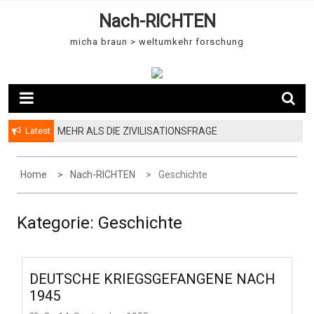
S
Nach-RICHTEN
k
i
micha braun > weltumkehr forschung
p
t
o
c
o
Latest
MEHR ALS DIE ZIVILISATIONSFRAGE
n
t
e
Home
Nach-RICHTEN
Geschichte
n
t
Kategorie:
Geschichte
DEUTSCHE KRIEGSGEFANGENE NACH
1945