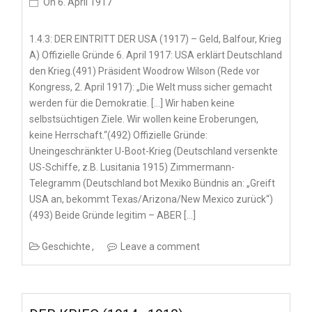
On
6. April 1917
1.4.3: DER EINTRITT DER USA (1917) – Geld, Balfour, Krieg
A) Offizielle Gründe 6. April 1917: USA erklärt Deutschland
den Krieg.(491) Präsident Woodrow Wilson (Rede vor
Kongress, 2. April 1917): „Die Welt muss sicher gemacht
werden für die Demokratie. […] Wir haben keine
selbstsüchtigen Ziele. Wir wollen keine Eroberungen,
keine Herrschaft.“(492) Offizielle Gründe:
Uneingeschränkter U-Boot-Krieg (Deutschland versenkte
US-Schiffe, z.B. Lusitania 1915) Zimmermann-
Telegramm (Deutschland bot Mexiko Bündnis an: „Greift
USA an, bekommt Texas/Arizona/New Mexico zurück“)
(493) Beide Gründe legitim – ABER […]
Geschichte
Leave a comment