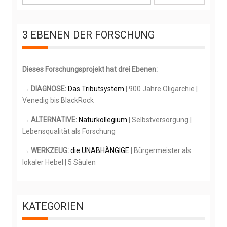
u
c
h
3 EBENEN DER FORSCHUNG
e
n
n
Dieses Forschungsprojekt hat drei Ebenen:
a
c
→ DIAGNOSE:
Das Tributsystem
| 900 Jahre Oligarchie |
h
Venedig bis BlackRock
:
→ ALTERNATIVE:
Naturkollegium
| Selbstversorgung |
Lebensqualität als Forschung
→ WERKZEUG:
die UNABHÄNGIGE
| Bürgermeister als
lokaler Hebel | 5 Säulen
KATEGORIEN