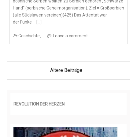
bosnische Serben wollten zu Serbien gehören „Schwarze
Hand“ (serbische Geheimorganisation): Ziel = Großserbien
(alle Südslawen vereinen)(425) Das Attentat war
der Funke – […]
Geschichte
Leave a comment
B
e
Ältere Beiträge
i
t
r
a
g
s
REVOLUTION DER HERZEN
n
a
v
i
g