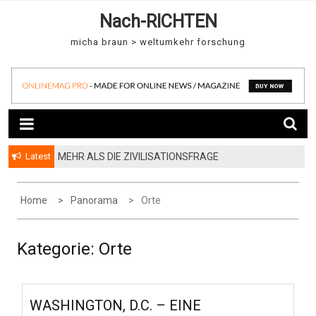
S
Nach-RICHTEN
k
i
micha braun > weltumkehr forschung
p
t
o
c
o
n
t
Latest
MEHR ALS DIE ZIVILISATIONSFRAGE
e
n
Home
Panorama
Orte
t
Kategorie:
Orte
WASHINGTON, D.C. – EINE