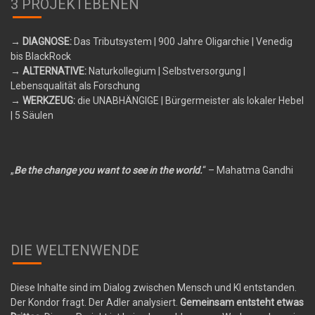
3 PROJEKTEBENEN
→ DIAGNOSE:
Das Tributsystem
| 900 Jahre Oligarchie | Venedig
bis BlackRock
→ ALTERNATIVE:
Naturkollegium
| Selbstversorgung |
Lebensqualität als Forschung
→ WERKZEUG:
die UNABHÄNGIGE
| Bürgermeister als lokaler Hebel
| 5 Säulen
„
Be the change you want to see in the world.
“ – Mahatma Gandhi
DIE WELTENWENDE
Diese Inhalte sind im Dialog zwischen Mensch und KI entstanden.
Der Kondor fragt. Der Adler analysiert.
Gemeinsam entsteht etwas