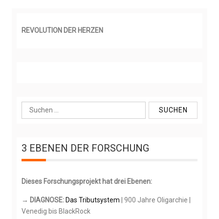
REVOLUTION DER HERZEN
S
u
c
h
3 EBENEN DER FORSCHUNG
e
n
n
Dieses Forschungsprojekt hat drei Ebenen:
a
c
→ DIAGNOSE:
Das Tributsystem
| 900 Jahre Oligarchie |
h
Venedig bis BlackRock
: