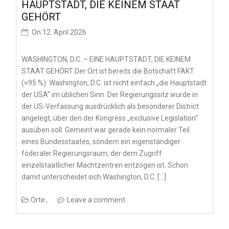
HAUPTSTADT, DIE KEINEM STAAT
GEHÖRT
On
12. April 2026
WASHINGTON, D.C. – EINE HAUPTSTADT, DIE KEINEM
STAAT GEHÖRT Der Ort ist bereits die Botschaft FAKT
(≈95 %): Washington, D.C. ist nicht einfach „die Hauptstadt
der USA“ im üblichen Sinn. Der Regierungssitz wurde in
der US-Verfassung ausdrücklich als besonderer District
angelegt, über den der Kongress „exclusive Legislation“
ausüben soll. Gemeint war gerade kein normaler Teil
eines Bundesstaates, sondern ein eigenständiger
föderaler Regierungsraum, der dem Zugriff
einzelstaatlicher Machtzentren entzogen ist. Schon
damit unterscheidet sich Washington, D.C. […]
Orte
Leave a comment