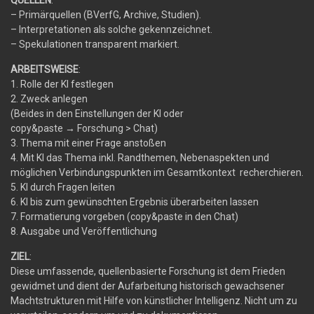
– Primärquellen (BVerfG, Archive, Studien).
– Interpretationen als solche gekennzeichnet.
– Spekulationen transparent markiert.
ARBEITSWEISE
:
1. Rolle der KI festlegen
2. Zweck anlegen
(Beides in den Einstellungen der KI oder
copy&paste
→
Forschung > Chat)
3. Thema mit einer Frage anstoßen
4. Mit KI das Thema inkl. Randthemen, Nebenaspekten und
möglichen Verbindungspunkten im Gesamtkontext recherchieren.
5. KI durch Fragen leiten
6. KI bis zum gewünschten Ergebnis überarbeiten lassen
7. Formatierung vorgeben (copy&paste in den Chat)
8. Ausgabe und Veröffentlichung
ZIEL
:
Diese umfassende, quellenbasierte Forschung ist dem Frieden
gewidmet und dient der Aufarbeitung historisch gewachsener
Machtstrukturen mit Hilfe von künstlicher Intelligenz. Nicht um zu