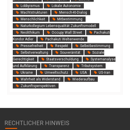
Lobbyismus
Lokale Autonomie
Machtstrukturen
Mensch-KI-Dialog
Menschlichkeit
Mitbestimmung
Naturkollegium Lebensqualität Zukunftsmodell
Neolithikum
Occupy Wall Street
Pachakuti
Kondor Adler
Pachakuti Weltenwende
Pressefreiheit
Respekt
Selbstbestimmung
Selbstverwaltung
Souveränität
Soziale
Gerechtigkeit
Staatsverschuldung
Systemanalyse
und Aufklärung
Transparenz
Tributsystem
Ukraine
Umweltschutz
USA
US‑Iran
Wahrheit als Widerstand
Wiederaufbau
Zukunftsperspektiven
RECHTLICHER HINWEIS