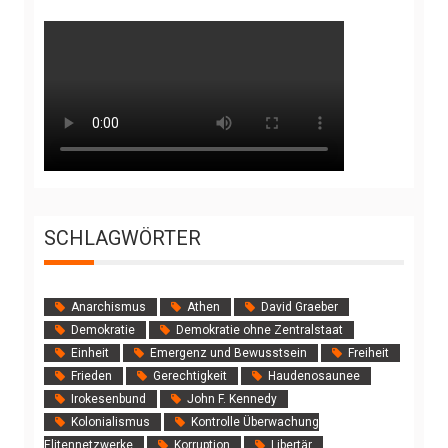
SCHLAGWÖRTER
Anarchismus
Athen
David Graeber
Demokratie
Demokratie ohne Zentralstaat
Einheit
Emergenz und Bewusstsein
Freiheit
Frieden
Gerechtigkeit
Haudenosaunee
Irokesenbund
John F. Kennedy
Kolonialismus
Kontrolle Überwachung
Elitennetzwerke
Korruption
Libertär