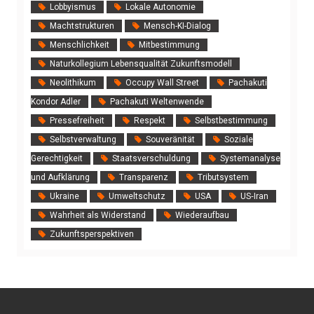
Lobbyismus
Lokale Autonomie
Machtstrukturen
Mensch-KI-Dialog
Menschlichkeit
Mitbestimmung
Naturkollegium Lebensqualität Zukunftsmodell
Neolithikum
Occupy Wall Street
Pachakuti
Kondor Adler
Pachakuti Weltenwende
Pressefreiheit
Respekt
Selbstbestimmung
Selbstverwaltung
Souveränität
Soziale
Gerechtigkeit
Staatsverschuldung
Systemanalyse
und Aufklärung
Transparenz
Tributsystem
Ukraine
Umweltschutz
USA
US‑Iran
Wahrheit als Widerstand
Wiederaufbau
Zukunftsperspektiven