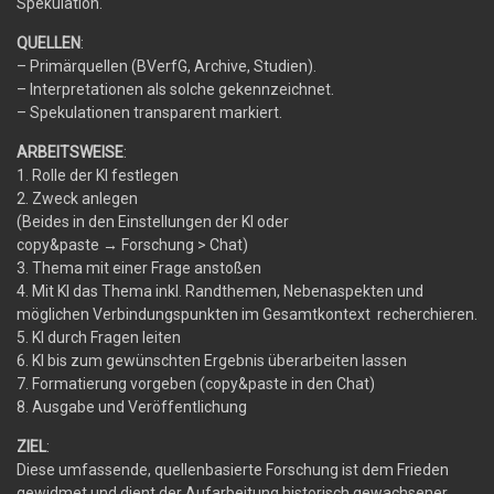
Spekulation.
QUELLEN
:
– Primärquellen (BVerfG, Archive, Studien).
– Interpretationen als solche gekennzeichnet.
– Spekulationen transparent markiert.
ARBEITSWEISE
:
1. Rolle der KI festlegen
2. Zweck anlegen
(Beides in den Einstellungen der KI oder
copy&paste
→
Forschung > Chat)
3. Thema mit einer Frage anstoßen
4. Mit KI das Thema inkl. Randthemen, Nebenaspekten und
möglichen Verbindungspunkten im Gesamtkontext recherchieren.
5. KI durch Fragen leiten
6. KI bis zum gewünschten Ergebnis überarbeiten lassen
7. Formatierung vorgeben (copy&paste in den Chat)
8. Ausgabe und Veröffentlichung
ZIEL
:
Diese umfassende, quellenbasierte Forschung ist dem Frieden
gewidmet und dient der Aufarbeitung historisch gewachsener