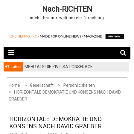
S
Nach-RICHTEN
k
micha braun > weltumkehr forschung
i
p
t
o
c
o
Latest
MEHR ALS DIE ZIVILISATIONSFRAGE
n
t
e
Home
Gesellschaft
Persönlichkeiten
n
HORIZONTALE DEMOKRATIE UND KONSENS NACH DAVID
GRAEBER
t
HORIZONTALE DEMOKRATIE UND
KONSENS NACH DAVID GRAEBER