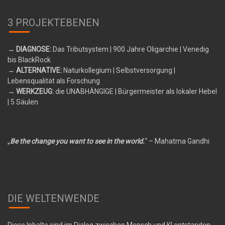
3 PROJEKTEBENEN
→ DIAGNOSE:
Das Tributsystem
| 900 Jahre Oligarchie | Venedig
bis BlackRock
→ ALTERNATIVE:
Naturkollegium
| Selbstversorgung |
Lebensqualität als Forschung
→ WERKZEUG:
die UNABHÄNGIGE
| Bürgermeister als lokaler Hebel
| 5 Säulen
„
Be the change you want to see in the world.
“ – Mahatma Gandhi
DIE WELTENWENDE
Diese Inhalte sind im Dialog zwischen Mensch und KI entstanden.