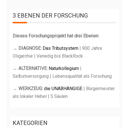
c
h
3 EBENEN DER FORSCHUNG
e
n
Dieses Forschungsprojekt hat drei Ebenen:
n
a
→ DIAGNOSE:
Das Tributsystem
| 900 Jahre
c
Oligarchie | Venedig bis BlackRock
h
:
→ ALTERNATIVE:
Naturkollegium
|
Selbstversorgung | Lebensqualität als Forschung
→ WERKZEUG:
die UNABHÄNGIGE
| Bürgermeister
als lokaler Hebel | 5 Säulen
KATEGORIEN