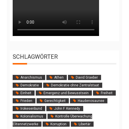
SCHLAGWÖRTER
Anarchismus
Athen
David Graeber
Demokratie
Demokratie ohne Zentralstaat
Einheit
Emergenz und Bewusstsein
Freiheit
Frieden
Gerechtigkeit
Haudenosaunee
Irokesenbund
John F. Kennedy
Kolonialismus
Kontrolle Überwachung
Elitennetzwerke
Korruption
Libertär