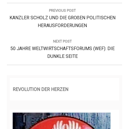
B
e
PREVIOUS POST
i
P
KANZLER SCHOLZ UND DIE GROßEN POLITISCHEN
t
r
R
HERAUSFORDERUNGEN
a
E
g
V
NEXT POST
s
N
I
50 JAHRE WELTWIRTSCHAFTSFORUMS (WEF): DIE
n
a
E
O
DUNKLE SEITE
v
X
U
i
T
S
g
P
a
P
t
O
O
REVOLUTION DER HERZEN
i
S
S
o
T
T
n
:
: