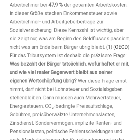
Arbeitnehmer bei
47,9 %
der gesamten Arbeitskosten;
in dieser Größe stecken Einkommensteuer sowie
Arbeitnehmer- und Arbeitgeberbeiträge zur
Sozialversicherung. Diese Kennzahl ist wichtig, aber
sie zeigt nur, was am Beginn des Geldflusses passiert,
nicht was am Ende beim Bürger übrig bleibt. (1) (
OECD
)
Für das Tributsystem ist deshalb die präzisere Frage:
Was bezahlt der Bürger tatsächlich, wofür haftet er mit,
und wie viel realer Gegenwert bleibt aus seiner
eigenen Wertschöpfung übrig?
Wer diese Frage ernst
nimmt, darf nicht bei Lohnsteuer und Sozialabgaben
stehenbleiben. Dann müssen auch Mehrwertsteuer,
Energiesteuern, CO₂-bedingte Preisaufschläge,
Gebühren, preisüberwälzte Unternehmenslasten,
Zinsdienst, Sondervermögen, implizite Renten- und
Pensionslasten, politische Fehlentscheidungen und
reale Minderleistungen der Sozialsysteme mit in die