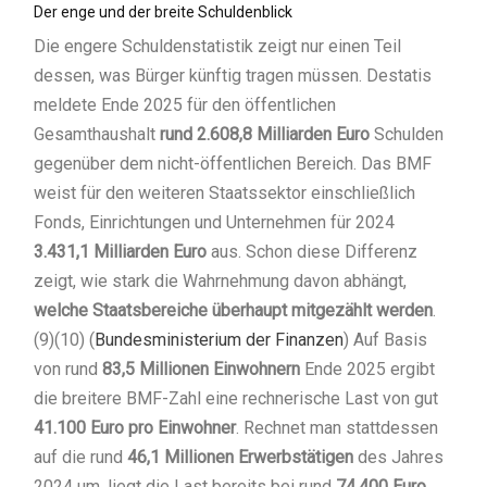
Der enge und der breite Schuldenblick
Die engere Schuldenstatistik zeigt nur einen Teil
dessen, was Bürger künftig tragen müssen. Destatis
meldete Ende 2025 für den öffentlichen
Gesamthaushalt
rund 2.608,8 Milliarden Euro
Schulden
gegenüber dem nicht-öffentlichen Bereich. Das BMF
weist für den weiteren Staatssektor einschließlich
Fonds, Einrichtungen und Unternehmen für 2024
3.431,1 Milliarden Euro
aus. Schon diese Differenz
zeigt, wie stark die Wahrnehmung davon abhängt,
welche Staatsbereiche überhaupt mitgezählt werden
.
(9)(10) (
Bundesministerium der Finanzen
) Auf Basis
von rund
83,5 Millionen Einwohnern
Ende 2025 ergibt
die breitere BMF-Zahl eine rechnerische Last von gut
41.100 Euro pro Einwohner
. Rechnet man stattdessen
auf die rund
46,1 Millionen Erwerbstätigen
des Jahres
2024 um, liegt die Last bereits bei rund
74.400 Euro