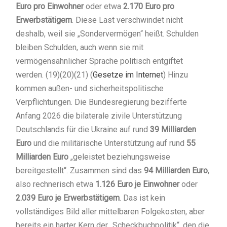
Euro pro Einwohner
oder etwa
2.170 Euro pro
Erwerbstätigem
. Diese Last verschwindet nicht
deshalb, weil sie „Sondervermögen“ heißt. Schulden
bleiben Schulden, auch wenn sie mit
vermögensähnlicher Sprache politisch entgiftet
werden. (19)(20)(21) (
Gesetze im Internet
) Hinzu
kommen außen- und sicherheitspolitische
Verpflichtungen. Die Bundesregierung bezifferte
Anfang 2026 die bilaterale zivile Unterstützung
Deutschlands für die Ukraine auf rund
39 Milliarden
Euro
und die militärische Unterstützung auf rund
55
Milliarden Euro
„geleistet beziehungsweise
bereitgestellt“. Zusammen sind das
94 Milliarden Euro
,
also rechnerisch etwa
1.126 Euro je Einwohner
oder
2.039 Euro je Erwerbstätigem
. Das ist kein
vollständiges Bild aller mittelbaren Folgekosten, aber
bereits ein harter Kern der „Scheckbuchpolitik“, den die