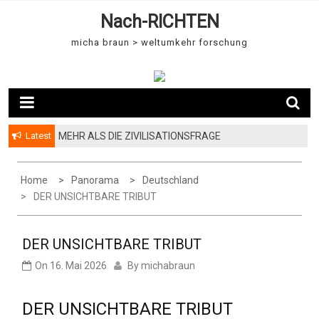
S
Nach-RICHTEN
k
micha braun > weltumkehr forschung
i
p
t
o
c
Latest
MEHR ALS DIE ZIVILISATIONSFRAGE
o
n
Home
Panorama
Deutschland
t
DER UNSICHTBARE TRIBUT
e
n
t
DER UNSICHTBARE TRIBUT
On
16. Mai 2026
By
michabraun
DER UNSICHTBARE TRIBUT