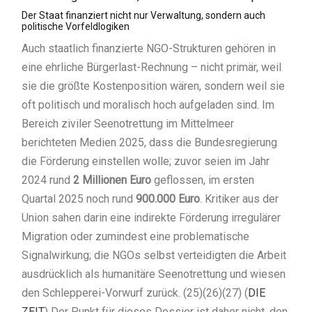
Der Staat finanziert nicht nur Verwaltung, sondern auch
politische Vorfeldlogiken
Auch staatlich finanzierte NGO-Strukturen gehören in
eine ehrliche Bürgerlast-Rechnung – nicht primär, weil
sie die größte Kostenposition wären, sondern weil sie
oft politisch und moralisch hoch aufgeladen sind. Im
Bereich ziviler Seenotrettung im Mittelmeer
berichteten Medien 2025, dass die Bundesregierung
die Förderung einstellen wolle; zuvor seien im Jahr
2024 rund
2 Millionen Euro
geflossen, im ersten
Quartal 2025 noch rund
900.000 Euro
. Kritiker aus der
Union sahen darin eine indirekte Förderung irregulärer
Migration oder zumindest eine problematische
Signalwirkung; die NGOs selbst verteidigten die Arbeit
ausdrücklich als humanitäre Seenotrettung und wiesen
den Schlepperei-Vorwurf zurück. (25)(26)(27) (
DIE
ZEIT
) Der Punkt für dieses Dossier ist daher nicht, den